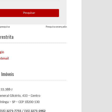
 pesquisa
Pesquisa avançada
restrita
gin
bmail
ê Imóveis
 33.388-J
eneral Glicério, 433 – Centro
tininga – SP – CEP 18200-130
(15) 3271-7755 / (15) 3271-3962