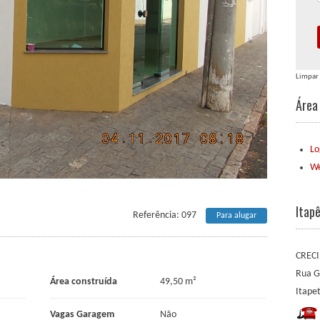
Limpar
Área 
Lo
We
Itap
Referência: 097
Para alugar
CRECI
Rua G
Área construída
49,50 m²
Itape
Vagas Garagem
Não