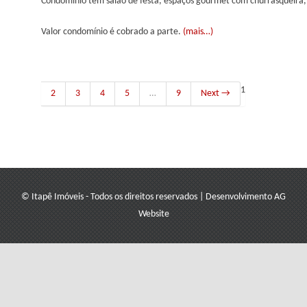
Condomínio tem salão de festa, espaços gourmet com churrasqueira, pi
Valor condomínio é cobrado a parte.
(mais…)
1
2
3
4
5
…
9
Next →
© Itapê Imóveis - Todos os direitos reservados
|
Desenvolvimento
AG
Website