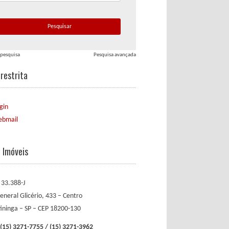
 pesquisa
Pesquisa avançada
restrita
gin
bmail
ê Imóveis
 33.388-J
eneral Glicério, 433 – Centro
tininga – SP – CEP 18200-130
(15) 3271-7755 / (15) 3271-3962