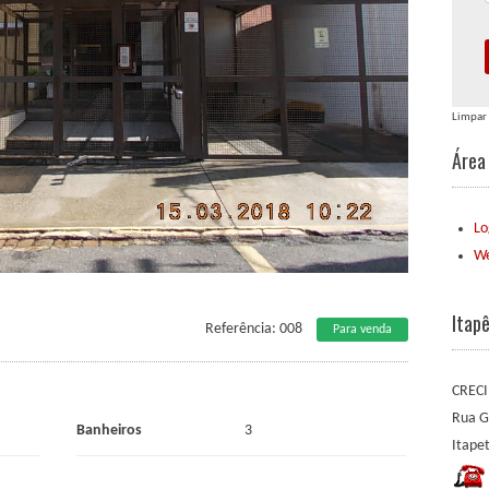
Limpar
Área 
Lo
We
Itap
Referência: 008
Para venda
CRECI
Rua G
Banheiros
3
Itape